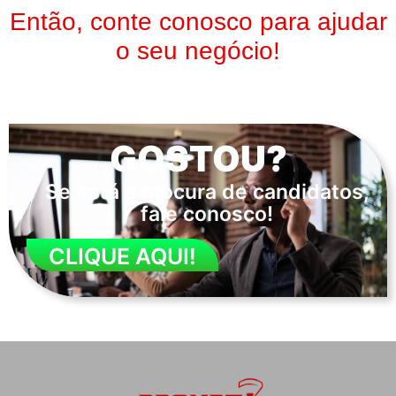
Então, conte conosco para ajudar
o seu negócio!
GOSTOU?
Se está a procura de candidatos,
fale conosco!
CLIQUE AQUI!