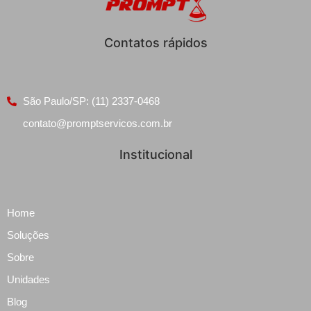
Contatos rápidos
São Paulo/SP: (11) 2337-0468
contato@promptservicos.com.br
Institucional
Home
Soluções
Sobre
Unidades
Blog